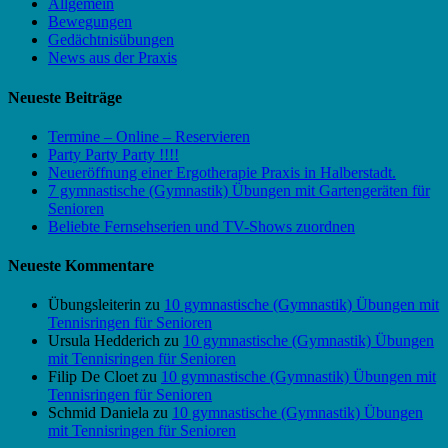
Allgemein
Bewegungen
Gedächtnisübungen
News aus der Praxis
Neueste Beiträge
Termine – Online – Reservieren
Party Party Party !!!!
Neueröffnung einer Ergotherapie Praxis in Halberstadt.
7 gymnastische (Gymnastik) Übungen mit Gartengeräten für
Senioren
Beliebte Fernsehserien und TV-Shows zuordnen
Neueste Kommentare
Übungsleiterin
zu
10 gymnastische (Gymnastik) Übungen mit
Tennisringen für Senioren
Ursula Hedderich
zu
10 gymnastische (Gymnastik) Übungen
mit Tennisringen für Senioren
Filip De Cloet
zu
10 gymnastische (Gymnastik) Übungen mit
Tennisringen für Senioren
Schmid Daniela
zu
10 gymnastische (Gymnastik) Übungen
mit Tennisringen für Senioren